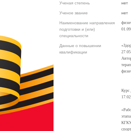
Ученая степень
нет
Ученое звание
нет
Наименование направления
физич
подготовки и (или)
01.09
специальности
Данные о повышении
«Здор
квалификации
27.05
Авто
терап
физич
Курс 
17.02
«Раб
этапа
КГКУ
спорт