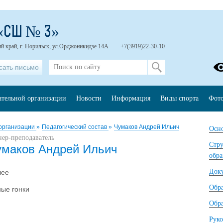
«СШ № 3»
й край, г. Норильск, ул.Орджоникидзе 14А
+7(3919)22-30-10
сать письмо
ательной организации
Новости
Информация
Виды спорта
Фот
 организации
»
Педагогический состав
»
Чумаков Андрей Ильич
Осно
нер-преподаватель
Стру
умаков Андрей Ильич
обра
Док
шее
Обр
ые гонки
Обра
Руко