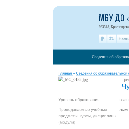
МБУ ДО 
663318, Красноярски
Напи
Сведения об образов
Главная
»
Сведения об образовательной
Тре
Ч
Уровень образования
выс
Преподаваемые учебные
лыжн
предметы, курсы, дисциплины
(модули)