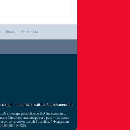
оальбомы
Контакты
т создан на портале сайтыобразованию.рф
556 в Реестре российского ПО (на основании
иказа Министерства цифрового развития, связи
массовых коммуникаций Российской Федерации
 06.09.2016 №426)