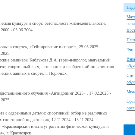
Педа
Мате
еская культура и спорт, безопасность жизнедеятельности,
осна
.2000 - 03.06.2004
Дост
Плат
овье в спорте», «Тейпирование в спорте», 25.05.2025 -
Фина
.2025
Вака
рские семинары Каблукова Д.А. (врач-невролог, мануальный
обу
евт, спортивный врач, автор книг и изобретений по развитию
еских данных в спорте, г. Норильск.
Сти
обу
Межд
дистанционного обучения «Антидопинг 2025» , 17.02.2025 -
.2025
Орга
орг
ота с одаренными детьми: спортивный отбор на различных
х спортивной подготовки», 12.11.2024 - 15.11.2024
 «Красноярский институт развития физической культуры и
а», г. Красноярск