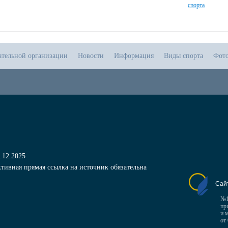
спорта
ательной организации
Новости
Информация
Виды спорта
Фот
.12.2025
тивная прямая ссылка на источник обязательна
Сай
№1
пр
и 
от